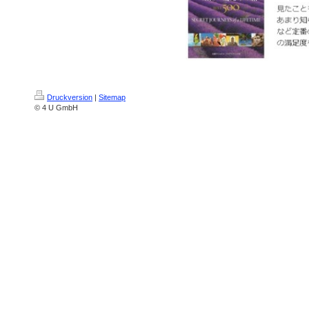
Druckversion
|
Sitemap
© 4 U GmbH