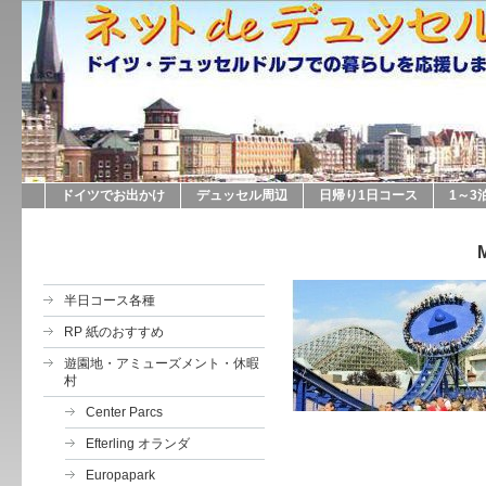
ドイツでお出かけ
デュッセル周辺
日帰り1日コース
1～3
M
半日コース各種
RP 紙のおすすめ
遊園地・アミューズメント・休暇
村
Center Parcs
Efterling オランダ
Europapark