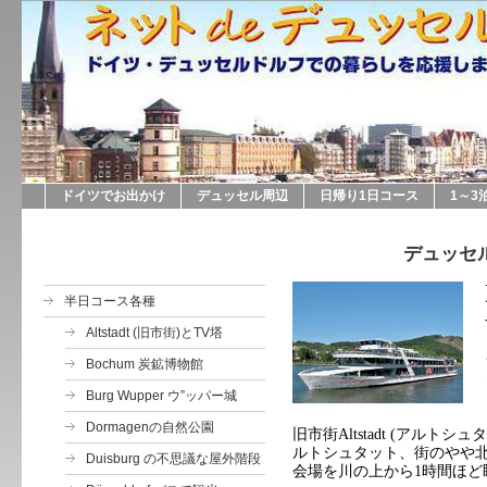
ドイツでお出かけ
デュッセル周辺
日帰り1日コース
1～3
デュッセ
半日コース各種
Altstadt (旧市街)とTV塔
Bochum 炭鉱博物館
Burg Wupper ウ”ッパー城
Dormagenの自然公園
旧市街
Altstadt (
アルトシュタ
ルトシュタット、街のやや
Duisburg の不思議な屋外階段
会場を川の上から
1
時間ほど