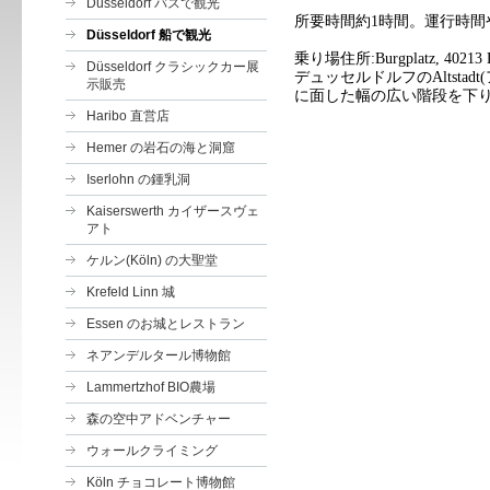
Düsseldorf バスで観光
所要時間約1時間。運行時間
Düsseldorf 船で観光
乗り場住所
:Burgplatz, 40213 
Düsseldorf クラシックカー展
デュッセルドルフの
Altstadt(
示販売
に面した幅の広い階段を下
Haribo 直営店
Hemer の岩石の海と洞窟
Iserlohn の鍾乳洞
Kaiserswerth カイザースヴェ
アト
ケルン(Köln) の大聖堂
Krefeld Linn 城
Essen のお城とレストラン
ネアンデルタール博物館
Lammertzhof BIO農場
森の空中アドベンチャー
ウォールクライミング
Köln チョコレート博物館