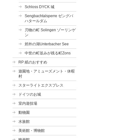
Schloss DYCK 城
Sengbachtalsperre ゼングバ
ハタールダム
刃物の町 Solingen ゾーリンゲ
ン
郊外の湖Unterbacher See
中世の町並みが残る町Zons
RP 紙のおすすめ
遊園地・アミューズメント・休暇
村
スターライトエクスプレス
ドイツのお城
室内遊技場
動物園
水族館
美術館・博物館
映画館