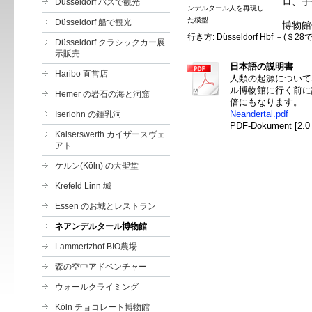
ロ、子
Düsseldorf バスで観光
ンデルタール人を再現し
た模型
Düsseldorf 船で観光
博物館
行き方: Düsseldorf Hbf －(Ｓ28で
Düsseldorf クラシックカー展
示販売
日本語の説明書
Haribo 直営店
人類の起源について
ル博物館に行く前に
Hemer の岩石の海と洞窟
倍にもなります。
Neandertal.pdf
Iserlohn の鍾乳洞
PDF-Dokument [2.0
Kaiserswerth カイザースヴェ
アト
ケルン(Köln) の大聖堂
Krefeld Linn 城
Essen のお城とレストラン
ネアンデルタール博物館
Lammertzhof BIO農場
森の空中アドベンチャー
ウォールクライミング
Köln チョコレート博物館