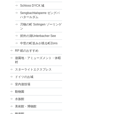
Schloss DYCK 城
Sengbachtalsperre ゼングバ
ハタールダム
刃物の町 Solingen ゾーリンゲ
ン
郊外の湖Unterbacher See
中世の町並みが残る町Zons
RP 紙のおすすめ
遊園地・アミューズメント・休暇
村
スターライトエクスプレス
ドイツのお城
室内遊技場
動物園
水族館
美術館・博物館
映画館