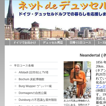
ドイツでお出かけ
デュッセル周辺
日帰り1日コース
1～3
Neanderta
1856
半日コース各種
20km
(
ネア
Altstadt (旧市街)とTV塔
約
20
万
れてい
Bochum 炭鉱博物館
化石が
Burg Wupper ウ”ッパー城
アンデ
(
休館
Dormagenの自然公園
す。
19
見応え
Duisburg の不思議な屋外階段
左上の写真は博物館の入
最低
1
り口にある、当時のネア