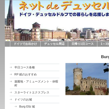
ドイツでお出かけ
デュッセル周辺
日帰り1日コース
1～3
Bur
半日コース各種
RP 紙のおすすめ
遊園地・アミューズメント・休暇
村
スターライトエクスプレス
ドイツのお城
Burg Eltz 城